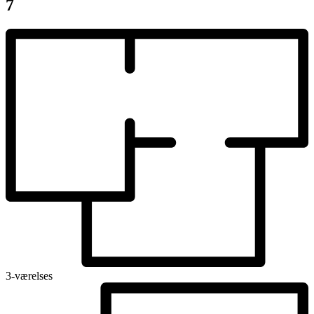
7
3-værelses