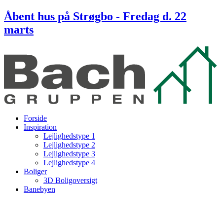
Skip
Åbent hus på Strøgbo - Fredag d. 22
to
marts
content
Forside
Inspiration
Lejlighedstype 1
Lejlighedstype 2
Lejlighedstype 3
Lejlighedstype 4
Boliger
3D Boligoversigt
Banebyen