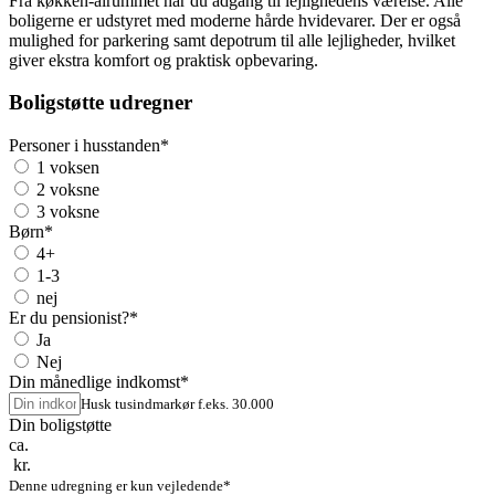
Fra køkken-alrummet har du adgang til lejlighedens værelse. Alle
boligerne er udstyret med moderne hårde hvidevarer. Der er også
mulighed for parkering samt depotrum til alle lejligheder, hvilket
giver ekstra komfort og praktisk opbevaring.
Boligstøtte udregner
Personer i husstanden
*
1 voksen
2 voksne
3 voksne
Børn
*
4+
1-3
nej
Er du pensionist?
*
Ja
Nej
Din månedlige indkomst
*
Husk tusindmarkør f.eks. 30.000
Din boligstøtte
ca.
kr.
Denne udregning er kun vejledende*