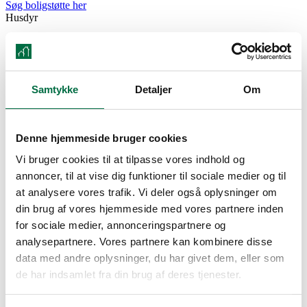
Søg boligstøtte her
Husdyr
Ja, med tilladelse
Delevenlig
Ja
Samtykke
Detaljer
Om
Parkering
Ja
Vaskemuligheder
Denne hjemmeside bruger cookies
Findes i lejemålet
Vi bruger cookies til at tilpasse vores indhold og
annoncer, til at vise dig funktioner til sociale medier og til
Elevator
at analysere vores trafik. Vi deler også oplysninger om
Ja
Cykelparkering
din brug af vores hjemmeside med vores partnere inden
for sociale medier, annonceringspartnere og
Ja
analysepartnere. Vores partnere kan kombinere disse
data med andre oplysninger, du har givet dem, eller som
Dørtelefon
de har indsamlet fra din brug af deres tjenester.
Ja