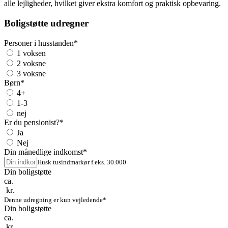
alle lejligheder, hvilket giver ekstra komfort og praktisk opbevaring.
Boligstøtte udregner
Personer i husstanden
*
1 voksen
2 voksne
3 voksne
Børn
*
4+
1-3
nej
Er du pensionist?
*
Ja
Nej
Din månedlige indkomst
*
Husk tusindmarkør f.eks. 30.000
Din boligstøtte
ca.
kr.
Denne udregning er kun vejledende*
Din boligstøtte
ca.
kr.