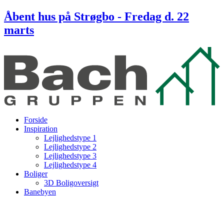
Skip
Åbent hus på Strøgbo - Fredag d. 22
to
marts
content
Forside
Inspiration
Lejlighedstype 1
Lejlighedstype 2
Lejlighedstype 3
Lejlighedstype 4
Boliger
3D Boligoversigt
Banebyen