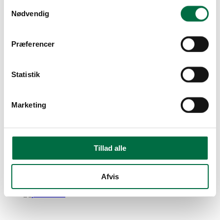
Samtykkevalg
Depotrum
Nødvendig
Ja
Præferencer
Galleri fra ejendommen
Statistik
Marketing
Tillad alle
Afvis