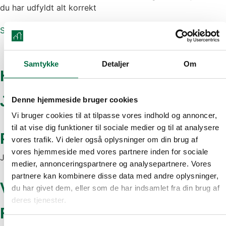
du har udfyldt alt korrekt
Søg boligstøtte her
Samtykke
Detaljer
Om
Husdyr
Ja, med tilladelse
Denne hjemmeside bruger cookies
Vi bruger cookies til at tilpasse vores indhold og annoncer,
til at vise dig funktioner til sociale medier og til at analysere
Parkering
vores trafik. Vi deler også oplysninger om din brug af
vores hjemmeside med vores partnere inden for sociale
Ja
medier, annonceringspartnere og analysepartnere. Vores
partnere kan kombinere disse data med andre oplysninger,
Vaskemuligheder
du har givet dem, eller som de har indsamlet fra din brug af
deres tjenester.
Findes i lejemålet