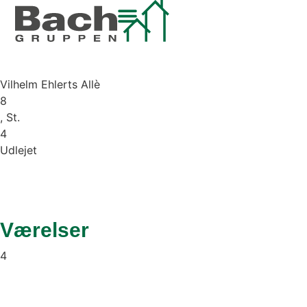
Vilhelm Ehlerts Allè
8
, St.
4
Udlejet
Værelser
4