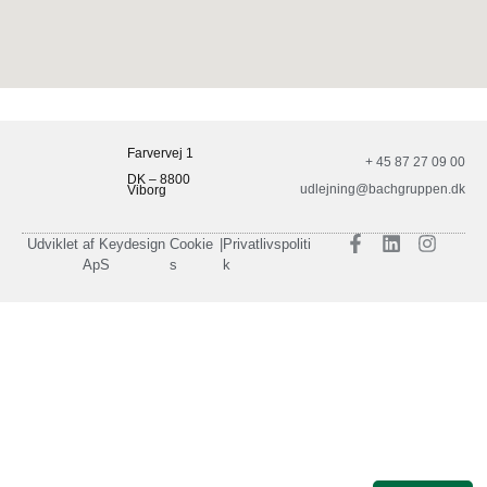
Farvervej 1
+ 45 87 27 09 00
DK – 8800
udlejning@bachgruppen.dk
Viborg
Udviklet af Keydesign
Cookie
|
Privatlivspoliti
ApS
s
k